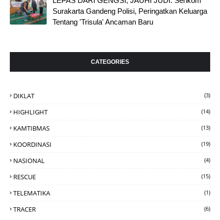
LEPAS DARI GENGSI, JAUHI JUDI: Senkom
Surakarta Gandeng Polisi, Peringatkan Keluarga
Tentang 'Trisula' Ancaman Baru
CATEGORIES
DIKLAT
(3)
HIGHLIGHT
(14)
KAMTIBMAS
(13)
KOORDINASI
(19)
NASIONAL
(4)
RESCUE
(15)
TELEMATIKA
(1)
TRACER
(6)