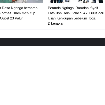
h Desa Ngringo bersama
Pemuda Ngringo, Ramdani Syaif
as ormas Islam menutup
Fathulloh Raih Gelar S.Ak: Lulus dari
utlet 23 Palur
Ujian Kehidupan Sebelum Toga
Dikenakan