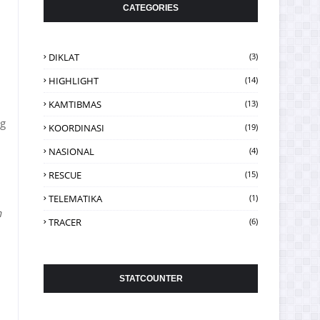
CATEGORIES
DIKLAT
(3)
HIGHLIGHT
(14)
KAMTIBMAS
(13)
ng
KOORDINASI
(19)
NASIONAL
(4)
RESCUE
(15)
TELEMATIKA
(1)
n
TRACER
(6)
STATCOUNTER