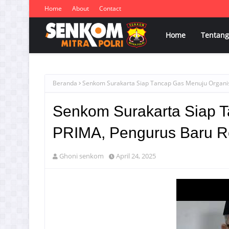
Home
About
Contact
Home
Tentang
Beranda
Senkom Surakarta Siap Tancap Gas Menuju Organis
Senkom Surakarta Siap T
PRIMA, Pengurus Baru Re
Ghoni senkom
April 24, 2025