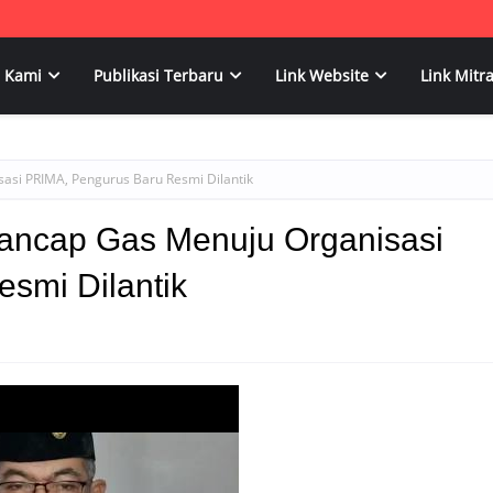
 Kami
Publikasi Terbaru
Link Website
Link Mitr
asi PRIMA, Pengurus Baru Resmi Dilantik
ancap Gas Menuju Organisasi
smi Dilantik