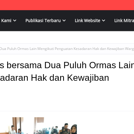
 Kami
Publikasi Terbaru
Link Website
Link Mitr
 Dua Puluh Ormas Lain Mengikuti Penguatan Kesadaran Hak dan Kewajiban War
es bersama Dua Puluh Ormas Lai
sadaran Hak dan Kewajiban