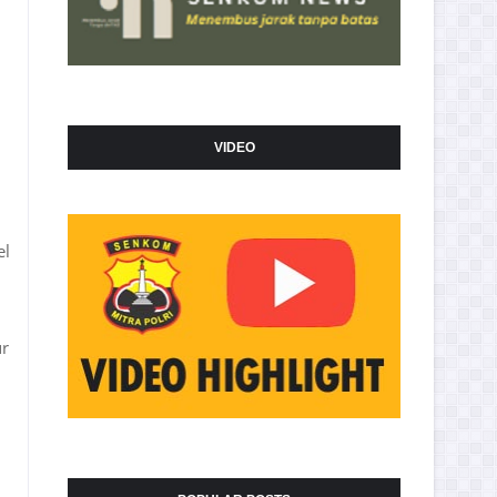
VIDEO
el
ur