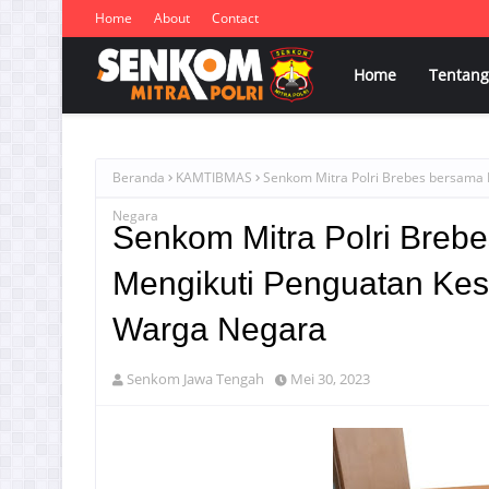
Home
About
Contact
Home
Tentang
Beranda
KAMTIBMAS
Senkom Mitra Polri Brebes bersama
Negara
Senkom Mitra Polri Breb
Mengikuti Penguatan Ke
Warga Negara
Senkom Jawa Tengah
Mei 30, 2023