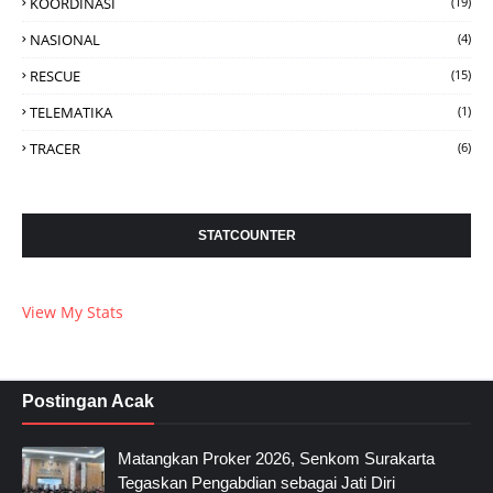
KOORDINASI
(19)
NASIONAL
(4)
RESCUE
(15)
TELEMATIKA
(1)
TRACER
(6)
STATCOUNTER
View My Stats
Postingan Acak
Matangkan Proker 2026, Senkom Surakarta
Tegaskan Pengabdian sebagai Jati Diri